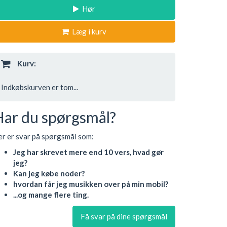
Hør
Læg i kurv
Kurv:
Indkøbskurven er tom...
Har du spørgsmål?
r er svar på spørgsmål som:
Jeg har skrevet mere end 10 vers, hvad gør
jeg?
Kan jeg købe noder?
hvordan får jeg musikken over på min mobil?
...og mange flere ting.
Få svar på dine spørgsmål