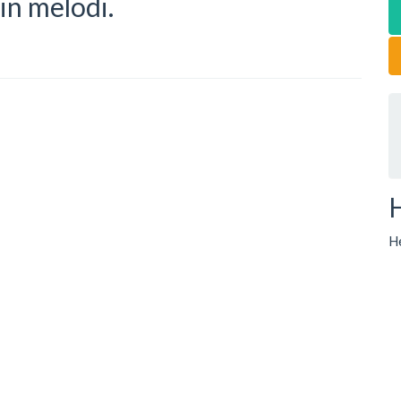
din melodi.
He