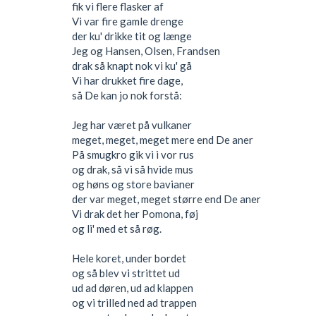
fik vi flere flasker af
Vi var fire gamle drenge
der ku' drikke tit og længe
Jeg og Hansen, Olsen, Frandsen
drak så knapt nok vi ku' gå
Vi har drukket fire dage,
så De kan jo nok forstå:
Jeg har været på vulkaner
meget, meget, meget mere end De aner
På smugkro gik vi i vor rus
og drak, så vi så hvide mus
og høns og store bavianer
der var meget, meget større end De aner
Vi drak det her Pomona, føj
og li' med et så røg.
Hele koret, under bordet
og så blev vi strittet ud
ud ad døren, ud ad klappen
og vi trilled ned ad trappen