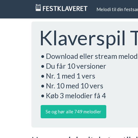
Melodi til din fests
Klaverspil 
• Download eller stream melod
• Du får 10 versioner
• Nr. 1 med 1 vers
• Nr. 10 med 10 vers
• Køb 3 melodier få 4
Se og hør alle 749 melodier