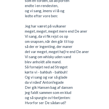
som en torden, ud ad porten
endte i en rendesten,
og vi sang, imens vi lå og
ledte efter vore ben:
Jeg har været på vulkaner
meget, meget, meget mere end De aner
Vi sang, da vi fik rejst os op
om snapsen, når den går til top
så der er ingenting, der maner
det var meget, meget høj're end De aner
Vi sang om whisky uden vand
blev anholdt alle mand.
Så fornøjet ned ad Strøget
kørte vi - bahbuh - bahbuh!
Og vi sang og var så glade
da vi nåed' Antoni'egade
Der gik Hansen bag af dansen
jeg faldt sammen som en klud
og så spurgte ov'rbetjenten:
Hvorfor ser De sådan ud?