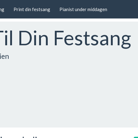
ang
Print din festsang
Pianist under middagen
Til Din Festsang
ien