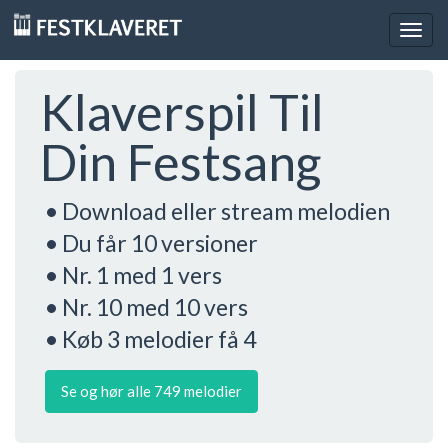
Togg
navig
Klaverspil Til
Din Festsang
• Download eller stream melodien
• Du får 10 versioner
• Nr. 1 med 1 vers
• Nr. 10 med 10 vers
• Køb 3 melodier få 4
Se og hør alle 749 melodier