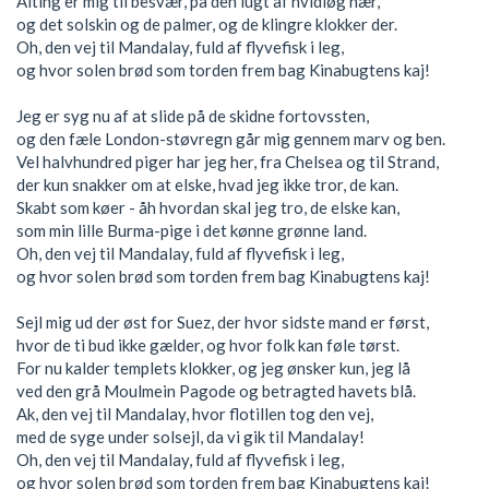
Alting er mig til besvær, på den lugt af hvidløg nær,
og det solskin og de palmer, og de klingre klokker der.
Oh, den vej til Mandalay, fuld af flyvefisk i leg,
og hvor solen brød som torden frem bag Kinabugtens kaj!
Jeg er syg nu af at slide på de skidne fortovssten,
og den fæle London-støvregn går mig gennem marv og ben.
Vel halvhundred piger har jeg her, fra Chelsea og til Strand,
der kun snakker om at elske, hvad jeg ikke tror, de kan.
Skabt som køer - åh hvordan skal jeg tro, de elske kan,
som min lille Burma-pige i det kønne grønne land.
Oh, den vej til Mandalay, fuld af flyvefisk i leg,
og hvor solen brød som torden frem bag Kinabugtens kaj!
Sejl mig ud der øst for Suez, der hvor sidste mand er først,
hvor de ti bud ikke gælder, og hvor folk kan føle tørst.
For nu kalder templets klokker, og jeg ønsker kun, jeg lå
ved den grå Moulmein Pagode og betragted havets blå.
Ak, den vej til Mandalay, hvor flotillen tog den vej,
med de syge under solsejl, da vi gik til Mandalay!
Oh, den vej til Mandalay, fuld af flyvefisk i leg,
og hvor solen brød som torden frem bag Kinabugtens kaj!