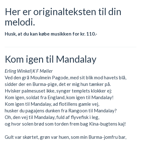
Her er originalteksten til din
melodi.
Husk, at du kan købe musikken for kr. 110.-
Kom igen til Mandalay
Erling Winkel|K F Møller
Ved den grå Moulmein Pagode, med sit blik mod havets blå,
sidder der en Burma-pige, det er mig hun tænker på.
Hvisker palmesuset ikke, synger templets klokker ej:
Kom igen, soldat fra England, kom igen til Mandalay!
Kom igen til Mandalay, ad flotillens gamle vej,
husker du pagajens dunken fra Rangoon til Mandalay?
Oh, den vej til Mandalay, fuld af flyvefisk i leg,
og hvor solen brød som torden frem bag Kina-bugtens kaj!
Gult var skørtet, grøn var huen, som min Burma-jomfru bar,