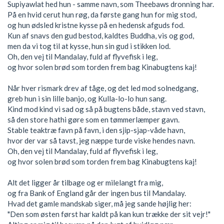
Supiyawlat hed hun - samme navn, som Theebaws dronning har.
På en hvid cerut hun røg, da første gang hun for mig stod,
og hun ødsled kristne kysse på en hedensk afguds fod.
Kun af snavs den gud bestod, kaldtes Buddha, vis og god,
men da vi tog til at kysse, hun sin gud i stikken lod.
Oh, den vej til Mandalay, fuld af flyvefisk i leg,
og hvor solen brød som torden frem bag Kinabugtens kaj!
Når hver rismark drev af tåge, og det led mod solnedgang,
greb hun i sin lille banjo, og Kulla-lo-lo hun sang.
Kind mod kind vi sad og så på bugtens både, stavn ved stavn,
så den store hathi gøre som en tømmerlæmper gavn.
Stable teaktræ favn på favn, i den sjip-sjap-våde havn,
hvor der var så tavst, jeg næppe turde viske hendes navn.
Oh, den vej til Mandalay, fuld af flyvefisk i leg,
og hvor solen brød som torden frem bag Kinabugtens kaj!
Alt det ligger år tilbage og er milelangt fra mig,
og fra Bank of England går der ingen bus til Mandalay.
Hvad det gamle mandskab siger, må jeg sande højlig her:
"Den som østen først har kaldt på kan kun trække der sit vejr!"