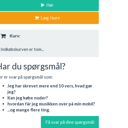
Hør
Læg i kurv
Kurv:
Indkøbskurven er tom...
Har du spørgsmål?
r er svar på spørgsmål som:
Jeg har skrevet mere end 10 vers, hvad gør
jeg?
Kan jeg købe noder?
hvordan får jeg musikken over på min mobil?
...og mange flere ting.
Få svar på dine spørgsmål