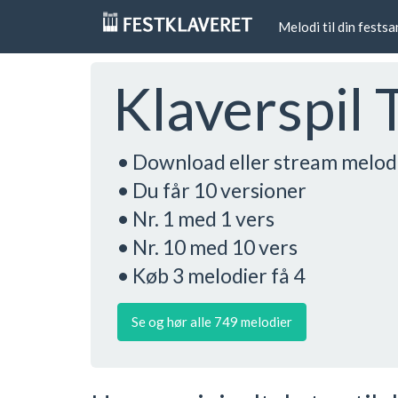
Melodi til din fests
Klaverspil 
• Download eller stream melod
• Du får 10 versioner
• Nr. 1 med 1 vers
• Nr. 10 med 10 vers
• Køb 3 melodier få 4
Se og hør alle 749 melodier