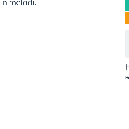
din melodi.
He