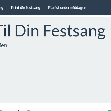
ang
Print din festsang
Pianist under middagen
Til Din Festsang
ien