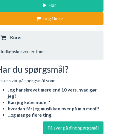
Hør
Læg i kurv
Kurv:
Indkøbskurven er tom...
Har du spørgsmål?
r er svar på spørgsmål som:
Jeg har skrevet mere end 10 vers, hvad gør
jeg?
Kan jeg købe noder?
hvordan får jeg musikken over på min mobil?
...og mange flere ting.
Få svar på dine spørgsmål