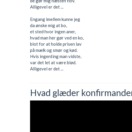
de gør mig næsten flov.
Alligevel er det ...
Engang imellem kunne jeg
da ønske mig at bo,
et sted hvor ingen aner,
hvad man her gør ved en ko,
blot for at holde prisen lav
på mælk og smør og kød.
Hvis ingenting man vidste,
var det let at være blød.
Alligevel er det ...
Hvad glæder konfirmander s