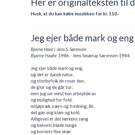
Her er originalteksten til 
Husk, at du kan købe musikken for kr. 110.-
Jeg ejer både mark og eng
Bjarne Haar | Jens S. Sørensen
Bjarne Haahr 1986 - Jens Smærup Sørensen 1984
Jeg ejer både mark og eng,
og det er dansk natur,
og storbyfolk de roser den,
de glor og de går tur;
men jeg ser mest kun arbejdskrav
og mulighed for fold,
miljøpræk, værn og fredning, åh,
det gør mig klam og kold.
Alligevel er det lærkens sang
og kalvens bløde tunge
og kornets fine skær