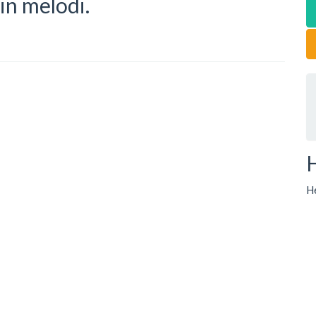
din melodi.
He