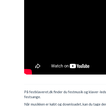
På festklaveret.dk finder du festmusik og klaver-led
festsange.
Når musikken er købt og downloadet, kan du tage den 