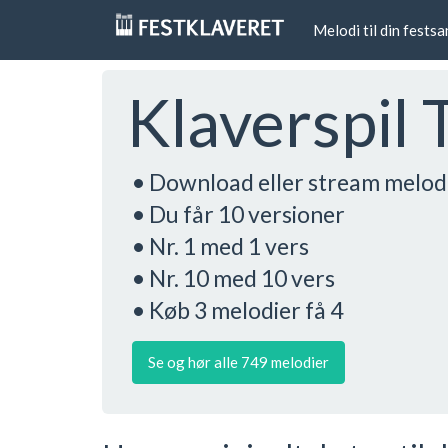
Melodi til din fests
Klaverspil 
• Download eller stream melod
• Du får 10 versioner
• Nr. 1 med 1 vers
• Nr. 10 med 10 vers
• Køb 3 melodier få 4
Se og hør alle 749 melodier