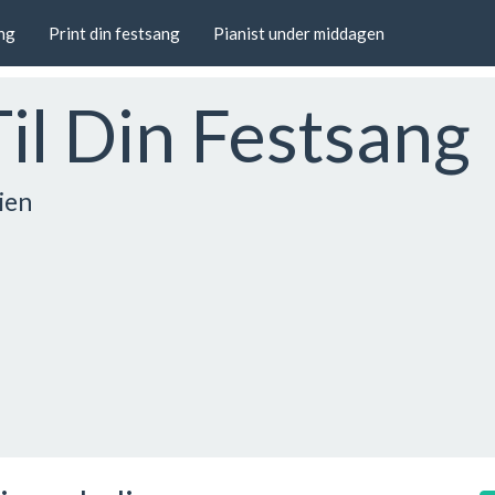
ang
Print din festsang
Pianist under middagen
Til Din Festsang
ien