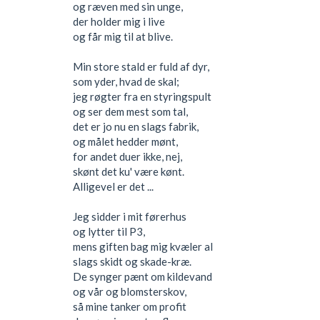
og ræven med sin unge,
der holder mig i live
og får mig til at blive.
Min store stald er fuld af dyr,
som yder, hvad de skal;
jeg røgter fra en styringspult
og ser dem mest som tal,
det er jo nu en slags fabrik,
og målet hedder mønt,
for andet duer ikke, nej,
skønt det ku' være kønt.
Alligevel er det ...
Jeg sidder i mit førerhus
og lytter til P3,
mens giften bag mig kvæler al
slags skidt og skade-kræ.
De synger pænt om kildevand
og vår og blomsterskov,
så mine tanker om profit