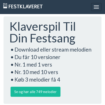
Togg
navig
Klaverspil Til
Din Festsang
• Download eller stream melodien
• Du får 10 versioner
• Nr. 1 med 1 vers
• Nr. 10 med 10 vers
• Køb 3 melodier få 4
Se og hør alle 749 melodier