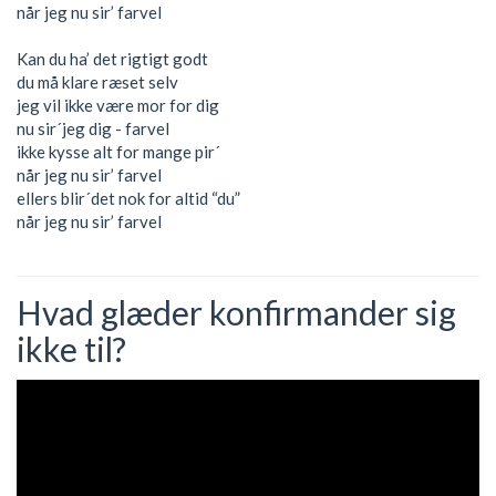
når jeg nu sir’ farvel
Kan du ha’ det rigtigt godt
du må klare ræset selv
jeg vil ikke være mor for dig
nu sir´jeg dig - farvel
ikke kysse alt for mange pir´
når jeg nu sir’ farvel
ellers blir´det nok for altid “du”
når jeg nu sir’ farvel
Hvad glæder konfirmander sig
ikke til?