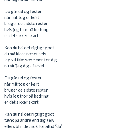
Du går ud og fester
når mit tog er kørt
bruger de sidste rester
hvis jeg tror på bedring
er det sikker skørt
Kan du ha’ det rigtigt godt
du må klare ræset selv
jeg vil ikke være mor for dig
nu sir´jeg dig - farvel
Du går ud og fester
når mit tog er kørt
bruger de sidste rester
hvis jeg tror på bedring
er det sikker skørt
Kan du ha’ det rigtigt godt
tænk på andre end dig selv
ellers blir´det nok for altid “du”