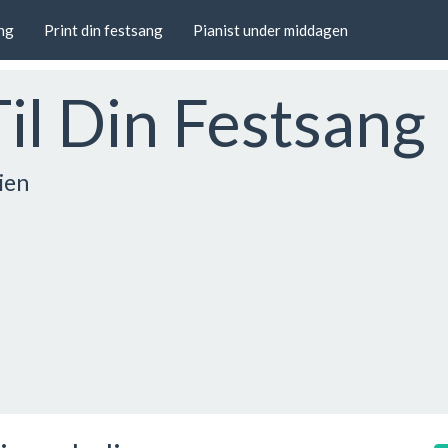
ang
Print din festsang
Pianist under middagen
Til Din Festsang
ien