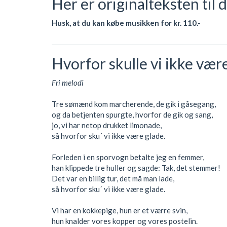
Her er originalteksten til 
Husk, at du kan købe musikken for kr. 110.-
Hvorfor skulle vi ikke vær
Fri melodi
Tre sømænd kom marcherende, de gik i gåsegang,
og da betjenten spurgte, hvorfor de gik og sang,
jo, vi har netop drukket limonade,
så hvorfor sku´ vi ikke være glade.
Forleden i en sporvogn betalte jeg en femmer,
han klippede tre huller og sagde: Tak, det stemmer!
Det var en billig tur, det må man lade,
så hvorfor sku´ vi ikke være glade.
Vi har en kokkepige, hun er et værre svin,
hun knalder vores kopper og vores postelin.