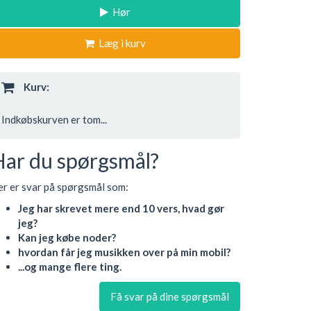
Hør
Læg i kurv
Kurv:
Indkøbskurven er tom...
Har du spørgsmål?
r er svar på spørgsmål som:
Jeg har skrevet mere end 10 vers, hvad gør
jeg?
Kan jeg købe noder?
hvordan får jeg musikken over på min mobil?
...og mange flere ting.
Få svar på dine spørgsmål