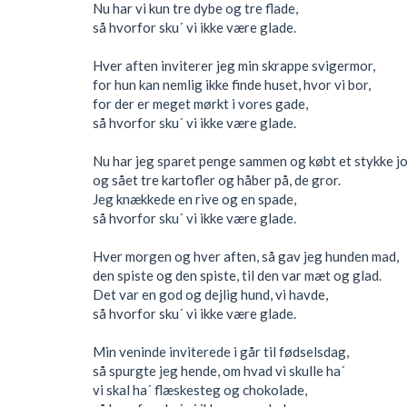
Nu har vi kun tre dybe og tre flade,
så hvorfor sku´ vi ikke være glade.
Hver aften inviterer jeg min skrappe svigermor,
for hun kan nemlig ikke finde huset, hvor vi bor,
for der er meget mørkt i vores gade,
så hvorfor sku´ vi ikke være glade.
Nu har jeg sparet penge sammen og købt et stykke j
og sået tre kartofler og håber på, de gror.
Jeg knækkede en rive og en spade,
så hvorfor sku´ vi ikke være glade.
Hver morgen og hver aften, så gav jeg hunden mad,
den spiste og den spiste, til den var mæt og glad.
Det var en god og dejlig hund, vi havde,
så hvorfor sku´ vi ikke være glade.
Min veninde inviterede i går til fødselsdag,
så spurgte jeg hende, om hvad vi skulle ha´
vi skal ha´ flæskesteg og chokolade,