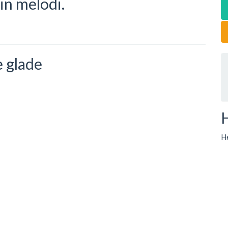
din melodi.
e glade
He