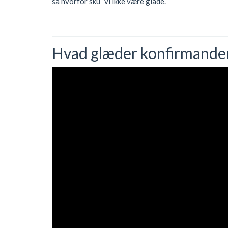
så hvorfor sku´ vi ikke være glade.
Hvad glæder konfirmander s