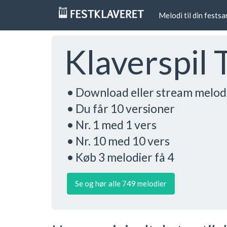
Melodi til din fests
Klaverspil 
• Download eller stream melod
• Du får 10 versioner
• Nr. 1 med 1 vers
• Nr. 10 med 10 vers
• Køb 3 melodier få 4
Se og hør alle 749 melodier