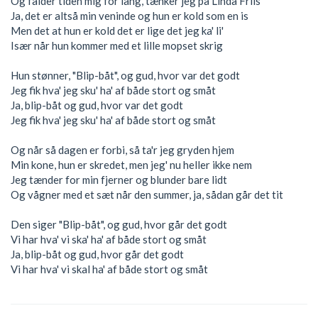
Og falder tiden mig for lang, tænker jeg på Linda Friis
Ja, det er altså min veninde og hun er kold som en is
Men det at hun er kold det er lige det jeg ka' li'
Især når hun kommer med et lille mopset skrig
Hun stønner, "Blip-båt", og gud, hvor var det godt
Jeg fik hva' jeg sku' ha' af både stort og småt
Ja, blip-båt og gud, hvor var det godt
Jeg fik hva' jeg sku' ha' af både stort og småt
Og når så dagen er forbi, så ta'r jeg gryden hjem
Min kone, hun er skredet, men jeg' nu heller ikke nem
Jeg tænder for min fjerner og blunder bare lidt
Og vågner med et sæt når den summer, ja, sådan går det tit
Den siger "Blip-båt", og gud, hvor går det godt
Vi har hva' vi ska' ha' af både stort og småt
Ja, blip-båt og gud, hvor går det godt
Vi har hva' vi skal ha' af både stort og småt