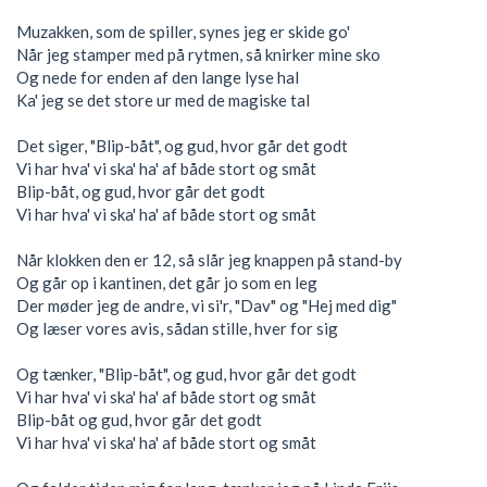
Muzakken, som de spiller, synes jeg er skide go'
Når jeg stamper med på rytmen, så knirker mine sko
Og nede for enden af den lange lyse hal
Ka' jeg se det store ur med de magiske tal
Det siger, "Blip-båt", og gud, hvor går det godt
Vi har hva' vi ska' ha' af både stort og småt
Blip-båt, og gud, hvor går det godt
Vi har hva' vi ska' ha' af både stort og småt
Når klokken den er 12, så slår jeg knappen på stand-by
Og går op i kantinen, det går jo som en leg
Der møder jeg de andre, vi si'r, "Dav" og "Hej med dig"
Og læser vores avis, sådan stille, hver for sig
Og tænker, "Blip-båt", og gud, hvor går det godt
Vi har hva' vi ska' ha' af både stort og småt
Blip-båt og gud, hvor går det godt
Vi har hva' vi ska' ha' af både stort og småt