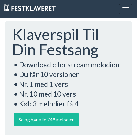
Togg
navig
Klaverspil Til
Din Festsang
• Download eller stream melodien
• Du får 10 versioner
• Nr. 1 med 1 vers
• Nr. 10 med 10 vers
• Køb 3 melodier få 4
Se og hør alle 749 melodier