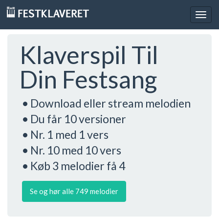
Togg
navig
Klaverspil Til
Din Festsang
• Download eller stream melodien
• Du får 10 versioner
• Nr. 1 med 1 vers
• Nr. 10 med 10 vers
• Køb 3 melodier få 4
Se og hør alle 749 melodier