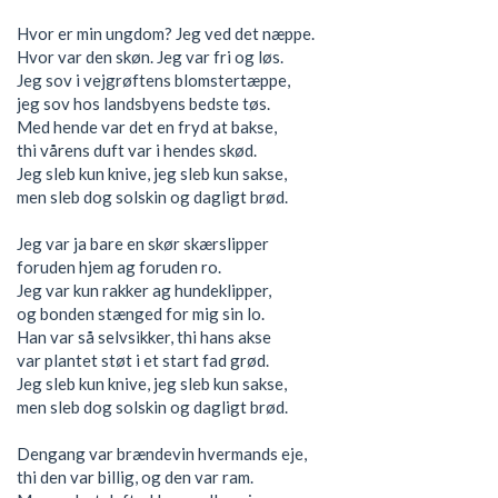
Hvor er min ungdom? Jeg ved det næppe.
Hvor var den skøn. Jeg var fri og løs.
Jeg sov i vejgrøftens blomstertæppe,
jeg sov hos landsbyens bedste tøs.
Med hende var det en fryd at bakse,
thi vårens duft var i hendes skød.
Jeg sleb kun knive, jeg sleb kun sakse,
men sleb dog solskin og dagligt brød.
Jeg var ja bare en skør skærslipper
foruden hjem ag foruden ro.
Jeg var kun rakker ag hundeklipper,
og bonden stænged for mig sin lo.
Han var så selvsikker, thi hans akse
var plantet støt i et start fad grød.
Jeg sleb kun knive, jeg sleb kun sakse,
men sleb dog solskin og dagligt brød.
Dengang var brændevin hvermands eje,
thi den var billig, og den var ram.