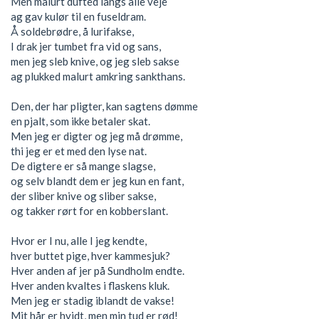
Men malurt dufted langs alle veje
ag gav kulør til en fuseldram.
Å soldebrødre, å lurifakse,
I drak jer tumbet fra vid og sans,
men jeg sleb knive, og jeg sleb sakse
ag plukked malurt amkring sankthans.
Den, der har pligter, kan sagtens dømme
en pjalt, som ikke betaler skat.
Men jeg er digter og jeg må drømme,
thi jeg er et med den lyse nat.
De digtere er så mange slagse,
og selv blandt dem er jeg kun en fant,
der sliber knive og sliber sakse,
og takker rørt for en kobberslant.
Hvor er I nu, alle I jeg kendte,
hver buttet pige, hver kammesjuk?
Hver anden af jer på Sundholm endte.
Hver anden kvaltes i flaskens kluk.
Men jeg er stadig iblandt de vakse!
Mit hår er hvidt, men min tud er rød!