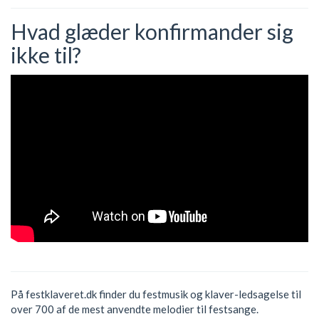
Hvad glæder konfirmander sig
ikke til?
På festklaveret.dk finder du festmusik og klaver-ledsagelse til
over 700 af de mest anvendte melodier til festsange.