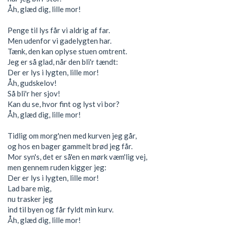
Åh, glæd dig, lille mor!
Penge til lys får vi aldrig af far.
Men udenfor vi gadelygten har.
Tænk, den kan oplyse stuen omtrent.
Jeg er så glad, når den bli'r tændt:
Der er lys i lygten, lille mor!
Åh, gudskelov!
Så bli'r her sjov!
Kan du se, hvor fint og lyst vi bor?
Åh, glæd dig, lille mor!
Tidlig om morg'nen med kurven jeg går,
og hos en bager gammelt brød jeg får.
Mor syn's, det er så'en en mørk væm'lig vej,
men gennem ruden kigger jeg:
Der er lys i lygten, lille mor!
Lad bare mig,
nu trasker jeg
ind til byen og får fyldt min kurv.
Åh, glæd dig, lille mor!