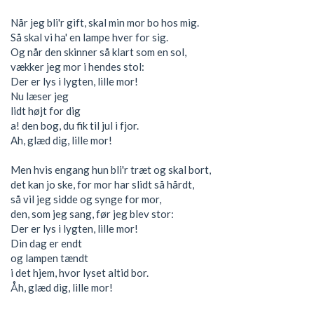
Når jeg bli'r gift, skal min mor bo hos mig.
Så skal vi ha' en lampe hver for sig.
Og når den skinner så klart som en sol,
vækker jeg mor i hendes stol:
Der er lys i lygten, lille mor!
Nu læser jeg
lidt højt for dig
a! den bog, du fik til jul i fjor.
Ah, glæd dig, lille mor!
Men hvis engang hun bli'r træt og skal bort,
det kan jo ske, for mor har slidt så hårdt,
så vil jeg sidde og synge for mor,
den, som jeg sang, før jeg blev stor:
Der er lys i lygten, lille mor!
Din dag er endt
og lampen tændt
i det hjem, hvor lyset altid bor.
Åh, glæd dig, lille mor!