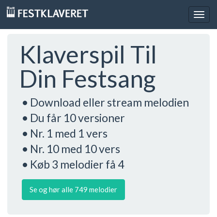
Togg
navig
Klaverspil Til
Din Festsang
• Download eller stream melodien
• Du får 10 versioner
• Nr. 1 med 1 vers
• Nr. 10 med 10 vers
• Køb 3 melodier få 4
Se og hør alle 749 melodier