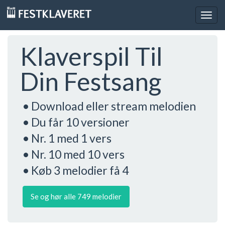
Togg
navig
Klaverspil Til
Din Festsang
• Download eller stream melodien
• Du får 10 versioner
• Nr. 1 med 1 vers
• Nr. 10 med 10 vers
• Køb 3 melodier få 4
Se og hør alle 749 melodier