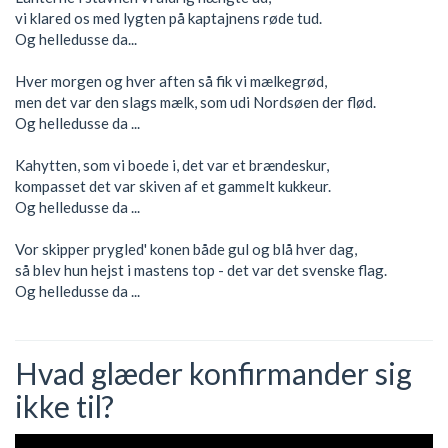
vi klared os med lygten på kaptajnens røde tud.
Og helledusse da...
Hver morgen og hver aften så fik vi mælkegrød,
men det var den slags mælk, som udi Nordsøen der flød.
Og helledusse da ...
Kahytten, som vi boede i, det var et brændeskur,
kompasset det var skiven af et gammelt kukkeur.
Og helledusse da ...
Vor skipper prygled' konen både gul og blå hver dag,
så blev hun hejst i mastens top - det var det svenske flag.
Og helledusse da ...
Hvad glæder konfirmander sig
ikke til?