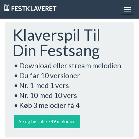
Togg
navig
Klaverspil Til
Din Festsang
• Download eller stream melodien
• Du får 10 versioner
• Nr. 1 med 1 vers
• Nr. 10 med 10 vers
• Køb 3 melodier få 4
Se og hør alle 749 melodier