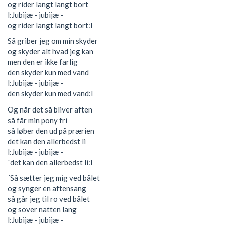
og rider langt langt bort
l:Jubijæ - jubijæ -
og rider langt langt bort:l
Så griber jeg om min skyder
og skyder alt hvad jeg kan
men den er ikke farlig
den skyder kun med vand
l:Jubijæ - jubijæ -
den skyder kun med vand:l
Og når det så bliver aften
så får min pony fri
så løber den ud på prærien
det kan den allerbedst li
l:Jubijæ - jubijæ -
´det kan den allerbedst li:l
´Så sætter jeg mig ved bålet
og synger en aftensang
så går jeg til ro ved bålet
og sover natten lang
l:Jubijæ - jubijæ -